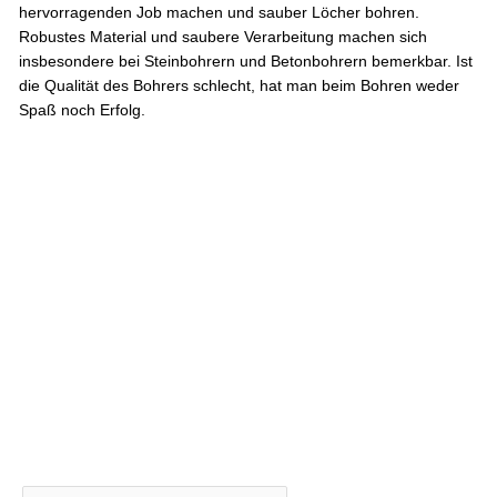
hervorragenden Job machen und sauber Löcher bohren.
Robustes Material und saubere Verarbeitung machen sich
insbesondere bei Steinbohrern und Betonbohrern bemerkbar. Ist
die Qualität des Bohrers schlecht, hat man beim Bohren weder
Spaß noch Erfolg.
←
Vorheriger Beitrag
Nächster Beitrag
→
Abonnieren Sie jetzt unseren Newsletter