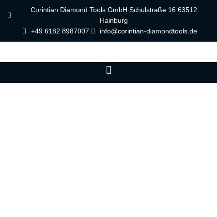
Zum
Corintian Diamond Tools GmbH Schulstraße 16 63512
Inhalt
Hainburg
springen
+49 6182 8987007
info@corintian-diamondtools.de
Menu
Welcher Bohrer wofür?