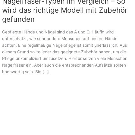
Nagelfräser-Typen im Vergleich – So
im
Vergleich
wird das richtige Modell mit Zubehör
–
gefunden
So
wird
Gepflegte Hände und Nägel sind das A und O. Häufig wird
das
unterschätzt, wie sehr andere Menschen auf unsere Hände
richtige
achten. Eine regelmäßige Nagelpflege ist somit unerlässlich. Aus
Modell
diesem Grund sollte jeder das geeignete Zubehör haben, um die
mit
Pflege unkompliziert umzusetzen. Hierfür setzen viele Menschen
Zubehör
Nagelfräser ein. Aber auch die entsprechenden Aufsätze sollten
gefunden
hochwertig sein. Sie […]
Weiterlesen »